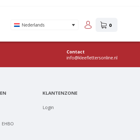
0
Nederlands
Contact
info@kleeflettersonline.nl
EN
KLANTENZONE
-
Login
- EHBO
-