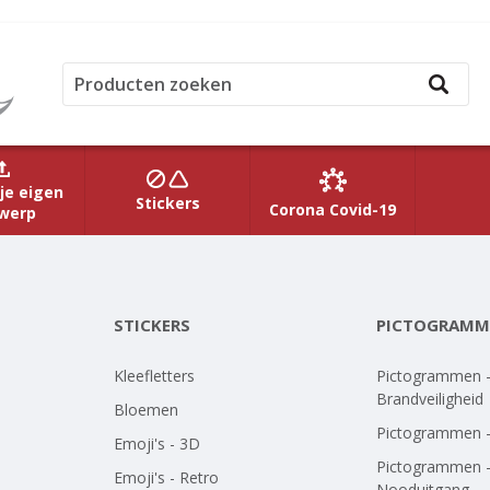
je eigen
Stickers
Corona Covid-19
werp
STICKERS
PICTOGRAMM
Kleefletters
Pictogrammen 
Brandveiligheid
Bloemen
Pictogrammen 
Emoji's - 3D
Pictogrammen 
Emoji's - Retro
Nooduitgang