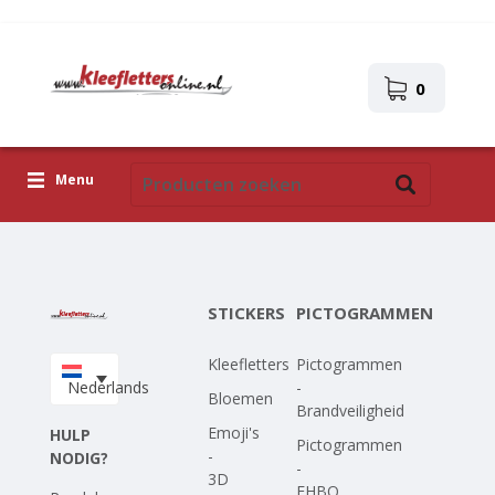
0
Menu
Kleefletters
Pictogrammen
STICKERS
PICTOGRAMMEN
Zelfklevende afbeeldingen
Kleefletters
Pictogrammen
Upload je eigen ontwerp
Nederlands
-
Bloemen
Brandveiligheid
Corona Covid-19
Emoji's
HULP
Pictogrammen
-
NODIG?
-
3D
EHBO