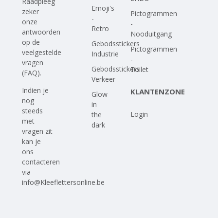
Raadpleeg
Emoji's
zeker
Pictogrammen
-
onze
-
Retro
antwoorden
Nooduitgang
op
de
Gebodsstickers
Pictogrammen
veelgestelde
Industrie
-
vragen
Gebodsstickers
Toilet
(FAQ)
.
Verkeer
Indien je
KLANTENZONE
Glow
nog
in
steeds
Login
the
met
dark
vragen zit
kan je
ons
contacteren
via
info@Kleeflettersonline.be