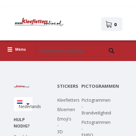
0
Menu
Kleefletters
Pictogrammen
STICKERS
PICTOGRAMMEN
Zelfklevende afbeeldingen
Kleefletters
Pictogrammen
Upload je eigen ontwerp
Nederlands
-
Bloemen
Brandveiligheid
Corona Covid-19
Emoji's
HULP
Pictogrammen
-
NODIG?
-
3D
EHBO