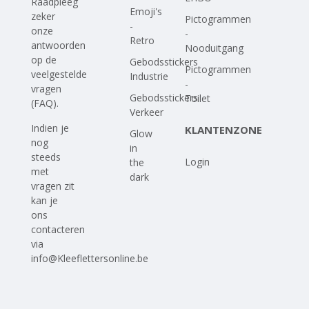
Raadpleeg
Emoji's
zeker
Pictogrammen
-
onze
-
Retro
antwoorden
Nooduitgang
op
de
Gebodsstickers
Pictogrammen
veelgestelde
Industrie
-
vragen
Gebodsstickers
Toilet
(FAQ)
.
Verkeer
Indien je
KLANTENZONE
Glow
nog
in
steeds
Login
the
met
dark
vragen zit
kan je
ons
contacteren
via
info@Kleeflettersonline.be