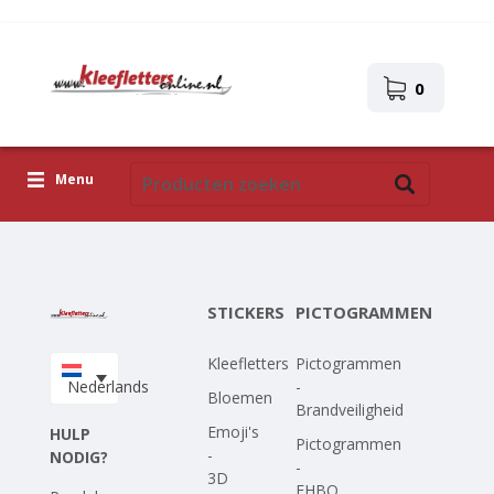
0
Menu
Kleefletters
Pictogrammen
STICKERS
PICTOGRAMMEN
Zelfklevende afbeeldingen
Kleefletters
Pictogrammen
Upload je eigen ontwerp
Nederlands
-
Bloemen
Brandveiligheid
Corona Covid-19
Emoji's
HULP
Pictogrammen
-
NODIG?
-
3D
EHBO