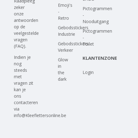
Raadpleeg
Emoji's
zeker
Pictogrammen
-
onze
-
Retro
antwoorden
Nooduitgang
op
de
Gebodsstickers
Pictogrammen
veelgestelde
Industrie
-
vragen
Gebodsstickers
Toilet
(FAQ)
.
Verkeer
Indien je
KLANTENZONE
Glow
nog
in
steeds
Login
the
met
dark
vragen zit
kan je
ons
contacteren
via
info@Kleeflettersonline.be